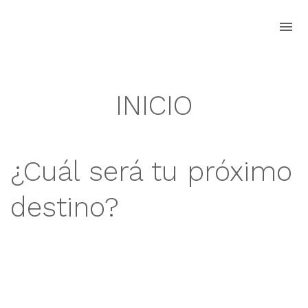
Skip
Skip
to
to
navigation
content
INICIO
¿Cuál será tu próximo
destino?