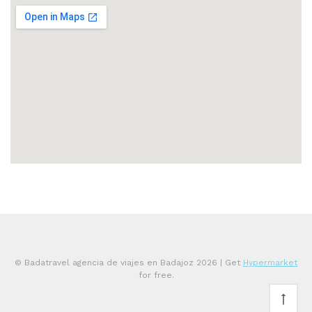
© Badatravel agencia de viajes en Badajoz 2026
| Get
Hypermarket
for free.