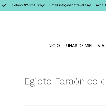
Teléfono: 924261821
E-mail: info@badatravel.es
Avda J
INICIO
LUNAS DE MIEL
VIA
Egipto Faraónico 