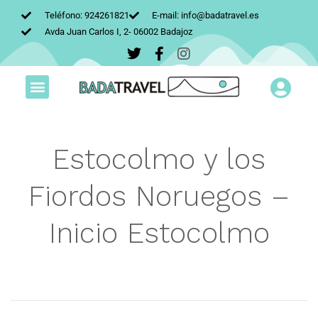
Teléfono: 924261821
E-mail: info@badatravel.es
Avda Juan Carlos I, 2- 06002 Badajoz
Estocolmo y los
Fiordos Noruegos –
Inicio Estocolmo