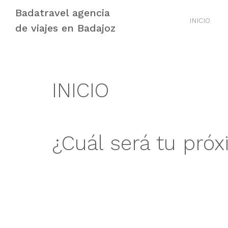
Skip
Skip
Badatravel agencia
to
to
INICIO
de viajes en Badajoz
navigation
content
INICIO
¿Cuál será tu pró