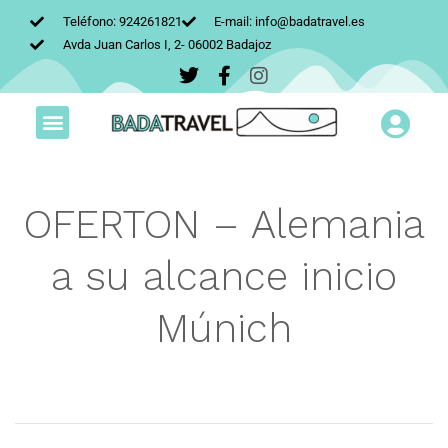
Teléfono: 924261821
E-mail: info@badatravel.es
Avda Juan Carlos I, 2- 06002 Badajoz
OFERTON – Alemania
a su alcance inicio
Múnich